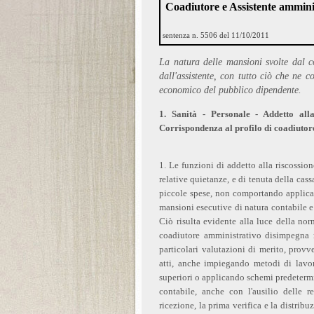
Coadiutore e Assistente amminist
sentenza n. 5506 del 11/10/2011
La natura delle mansioni svolte dal c
dall'assistente, con tutto ciò che ne 
economico del pubblico dipendente.
1. Sanità - Personale - Addetto alla
Corrispondenza al profilo di coadiutore
1. Le funzioni di addetto alla riscossione
relative quietanze, e di tenuta della cas
piccole spese, non comportando applicaz
mansioni esecutive di natura contabile e
Ciò risulta evidente alla luce della nor
coadiutore amministrativo disimpegna 
particolari valutazioni di merito, provve
atti, anche impiegando metodi di lavor
superiori o applicando schemi predeterm
contabile, anche con l'ausilio delle r
ricezione, la prima verifica e la distribu