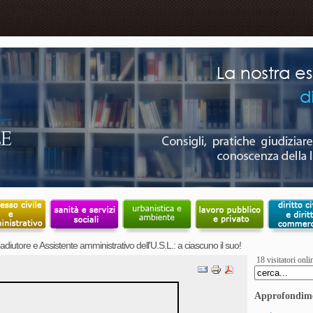
diutore e Assistente amministrativo dell'U.S.L.: a ciascuno il suo!
18 visitatori onli
Approfondim