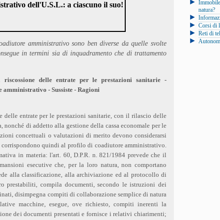
Immobile
rativo dell'U.S.L.: a ciascuno il suo!
natura?
Informazi
Corsi di 
Reti di t
Autonomia
oadiutore amministrativo sono ben diverse da quelle svolte
consegue in termini sia di inquadramento che di trattamento
 riscossione delle entrate per le prestazioni sanitarie -
 amministrativo - Sussiste - Ragioni
 delle entrate per le prestazioni sanitarie, con il rilascio delle
sa, nonché di addetto alla gestione della cassa economale per le
ioni concettuali o valutazioni di merito devono considerarsi
 corrispondono quindi al profilo di coadiutore amministrativo.
mativa in materia: l'art. 60, D.P.R. n. 821/1984 prevede che il
mansioni esecutive che, per la loro natura, non comportano
de alla classificazione, alla archiviazione ed al protocollo di
o prestabiliti, compila documenti, secondo le istruzioni dei
inati, disimpegna compiti di collaborazione semplice di natura
elative macchine, esegue, ove richiesto, compiti inerenti la
zione dei documenti presentati e fornisce i relativi chiarimenti;