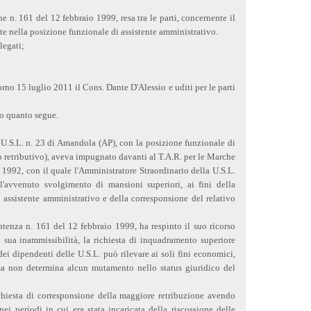
e n. 161 del 12 febbraio 1999, resa tra le parti, concernente il
e nella posizione funzionale di assistente amministrativo.
llegati;
rno 15 luglio 2011 il Cons. Dante D'Alessio e uditi per le parti
to quanto segue.
a U.S.L. n. 23 di Amandola (AP), con la posizione funzionale di
o retributivo), aveva impugnato davanti al T.A.R. per le Marche
1992, con il quale l'Amministratore Straordinario della U.S.L.
l'avvenuto svolgimento di mansioni superiori, ai fini della
i assistente amministrativo e della corresponsione del relativo
entenza n. 161 del 12 febbraio 1999, ha respinto il suo ricorso
a sua inammissibilità, la richiesta di inquadramento superiore
dei dipendenti delle U.S.L. può rilevare ai soli fini economici,
 ma non determina alcun mutamento nello status giuridico del
ichiesta di corresponsione della maggiore retribuzione avendo
nei periodi in cui era stata incaricata della riscossione delle