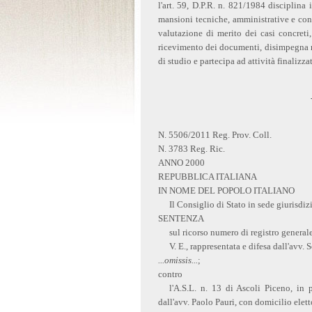
l'art. 59, D.P.R. n. 821/1984 disciplina 
mansioni tecniche, amministrative e co
valutazione di merito dei casi concreti, 
ricevimento dei documenti, disimpegna m
di studio e partecipa ad attività finalizz
N. 5506/2011 Reg. Prov. Coll.
N. 3783 Reg. Ric.
ANNO 2000
REPUBBLICA ITALIANA
IN NOME DEL POPOLO ITALIANO
Il Consiglio di Stato in sede giurisdi
SENTENZA
sul ricorso numero di registro genera
V. E., rappresentata e difesa dall'avv.
...omissis...
;
contro
l'A.S.L. n. 13 di Ascoli Piceno, in 
dall'avv. Paolo Pauri, con domicilio elet