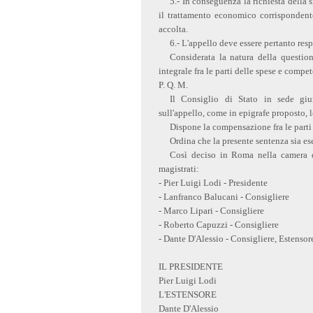
5.- In conseguenza la richiesta della
il trattamento economico corrispondente
accolta.
6.- L'appello deve essere pertanto resp
Considerata la natura della question
integrale fra le parti delle spese e compe
P. Q. M.
Il Consiglio di Stato in sede giu
sull'appello, come in epigrafe proposto, 
Dispone la compensazione fra le parti
Ordina che la presente sentenza sia es
Così deciso in Roma nella camera d
magistrati:
- Pier Luigi Lodi - Presidente
- Lanfranco Balucani - Consigliere
- Marco Lipari - Consigliere
- Roberto Capuzzi - Consigliere
- Dante D'Alessio - Consigliere, Estensor
IL PRESIDENTE
Pier Luigi Lodi
L'ESTENSORE
Dante D'Alessio