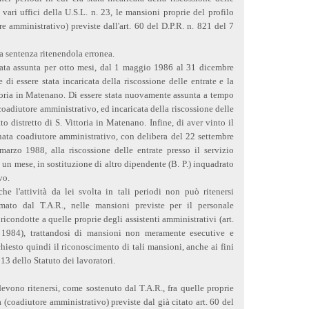
 vari uffici della U.S.L. n. 23, le mansioni proprie del profilo
e amministrativo) previste dall'art. 60 del D.P.R. n. 821 del 7
ta sentenza ritenendola erronea.
stata assunta per otto mesi, dal 1 maggio 1986 al 31 dicembre
i essere stata incaricata della riscossione delle entrate e la
ittoria in Matenano. Di essere stata nuovamente assunta a tempo
oadiutore amministrativo, ed incaricata della riscossione delle
to distretto di S. Vittoria in Matenano. Infine, di aver vinto il
ata coadiutore amministrativo, con delibera del 22 settembre
marzo 1988, alla riscossione delle entrate presso il servizio
i un mese, in sostituzione di altro dipendente (B. P.) inquadrato
vo.
e l'attività da lei svolta in tali periodi non può ritenersi
rmato dal T.A.R., nelle mansioni previste per il personale
icondotte a quelle proprie degli assistenti amministrativi (art.
 1984), trattandosi di mansioni non meramente esecutive e
hiesto quindi il riconoscimento di tali mansioni, anche ai fini
13 dello Statuto dei lavoratori.
evono ritenersi, come sostenuto dal T.A.R., fra quelle proprie
 (coadiutore amministrativo) previste dal già citato art. 60 del