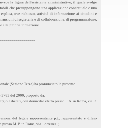
invece la figura dell'assistente amministrativo, il quale svolge
ntabili che presuppongono una applicazione concettuale e una
esplica, ove richiesto, attività di informazione ai cittadini e
ansioni di segreteria e di collaborazione, di programmazione,
ate alla propria formazione.
- - - - - - - - - - - - - - - - - -
zionale (Sezione Terza) ha pronunciato la presente
le 3783 del 2000, proposto da:
 Sergio Liberati, con domicilio eletto presso F. A. in Roma, via R.
persona del legale rappresentante p.t., rappresentato e difeso
to presso M. P. in Roma, via
...omissis...
;