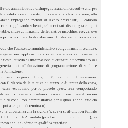
oadiutore amministrativo disimpegna mansioni esecutive che, per
ari valutazioni di merito, provvede alla classificazione, alla
 anche impiegando metodi di lavoro prestabiliti, ... compila
periori o applicando schemi predeterminati, disimpegna compiti
abile, anche con l'ausilio delle relative macchine, esegue, ove
 la prima verifica e la distribuzione dei documenti presentati e
evede che l'assistente amministrativo svolge mansioni tecniche,
pongono una applicazione concettuale e una valutazione di
richiesto, attività di informazione ai cittadini e ricevimento dei
reteria e di collaborazione, di programmazione, di studio e
pria formazione.
e funzioni assegnate alla signora V., di addetta alla riscossione
 con il rilascio delle relative quietanze, e di tenuta della cassa,
la cassa economale per le piccole spese, non comportando
 di merito devono considerarsi mansioni esecutive di natura
ilo di coadiutore amministrativo per il quale l'appellante era
 e poi a tempo indeterminato).
vo la circostanza che la signora V. aveva sostituito, per formale
 U.S.L. n. 23 di Amandola (peraltro per un breve periodo), un
r essendo inquadrato in qualifica superiore.