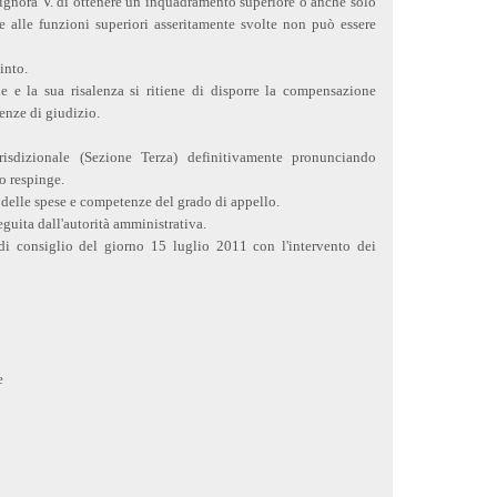
 signora V. di ottenere un inquadramento superiore o anche solo
 alle funzioni superiori asseritamente svolte non può essere
into.
e e la sua risalenza si ritiene di disporre la compensazione
tenze di giudizio.
risdizionale (Sezione Terza) definitivamente pronunciando
lo respinge.
 delle spese e competenze del grado di appello.
eguita dall'autorità amministrativa.
i consiglio del giorno 15 luglio 2011 con l'intervento dei
e