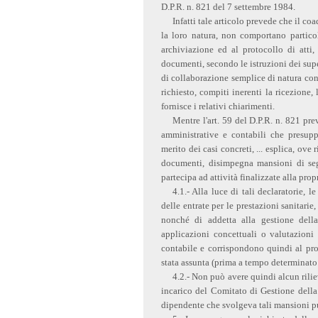
D.P.R. n. 821 del 7 settembre 1984.
Infatti tale articolo prevede che il c
la loro natura, non comportano particol
archiviazione ed al protocollo di atti,
documenti, secondo le istruzioni dei su
di collaborazione semplice di natura cont
richiesto, compiti inerenti la ricezione,
fornisce i relativi chiarimenti.
Mentre l'art. 59 del D.P.R. n. 821 pr
amministrative e contabili che presup
merito dei casi concreti, ... esplica, ove 
documenti, disimpegna mansioni di seg
partecipa ad attività finalizzate alla pro
4.1.- Alla luce di tali declaratorie, l
delle entrate per le prestazioni sanitarie,
nonché di addetta alla gestione del
applicazioni concettuali o valutazioni
contabile e corrispondono quindi al prof
stata assunta (prima a tempo determinato
4.2.- Non può avere quindi alcun rilie
incarico del Comitato di Gestione della
dipendente che svolgeva tali mansioni pu