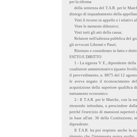
per la riforma
della sentenza del T.A.R. per le March
diniego di inquadramento della appellant
Visti il ricorso in appello e i relativi a
Viste le memorie difensive;
Visti tutti gli atti della causa;
Relatore nell'udienza pubblica del gio
gli avvocati Liberati e Pauri;
Ritenuto e considerato in fatto e dirit
FATTO E DIRITTO
1.- La signora V. E., dipendente dell
coadiutore amministrativo (quarto livell
il provvedimento, n. 8875 del 12 agosto 
le aveva negato il riconoscimento del
acquisizione della superiore qualifica d
trattamento economico.
2.- Il T.A.R. per le Marche, con la s
ritenendo infondata, a prescindere dall
perché l'esercizio di mansioni superiori 
in base all'art. 36 della Costituzione,
dipendente.
Il T.A.R. ha poi respinto anche la r
ritenuto che l'interessata aveva svolto, 