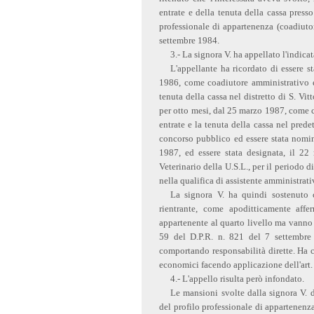
entrate e della tenuta della cassa presso
professionale di appartenenza (coadiutor
settembre 1984.
3.- La signora V. ha appellato l'indica
L'appellante ha ricordato di essere 
1986, come coadiutore amministrativo e d
tenuta della cassa nel distretto di S. V
per otto mesi, dal 25 marzo 1987, come c
entrate e la tenuta della cassa nel predet
concorso pubblico ed essere stata nomin
1987, ed essere stata designata, il 22 
Veterinario della U.S.L., per il periodo d
nella qualifica di assistente amministrati
La signora V. ha quindi sostenuto ch
rientrante, come apoditticamente affe
appartenente al quarto livello ma vanno r
59 del D.P.R. n. 821 del 7 settembre
comportando responsabilità dirette. Ha c
economici facendo applicazione dell'art. 
4.- L'appello risulta però infondato.
Le mansioni svolte dalla signora V. d
del profilo professionale di appartenenza