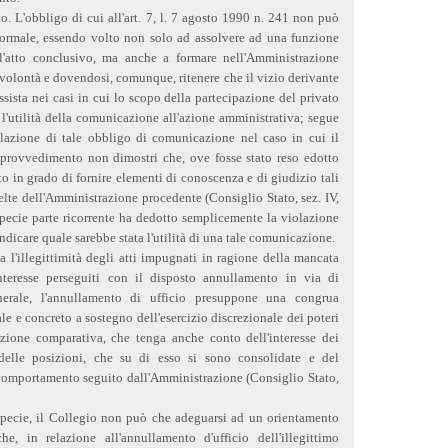
. L'obbligo di cui all'art. 7, l. 7 agosto 1990 n. 241 non può
ormale, essendo volto non solo ad assolvere ad una funzione
ll'atto conclusivo, ma anche a formare nell'Amministrazione
volontà e dovendosi, comunque, ritenere che il vizio derivante
ista nei casi in cui lo scopo della partecipazione del privato
'utilità della comunicazione all'azione amministrativa; segue
lazione di tale obbligo di comunicazione nel caso in cui il
provvedimento non dimostri che, ove fosse stato reso edotto
o in grado di fornire elementi di conoscenza e di giudizio tali
elte dell'Amministrazione procedente (Consiglio Stato, sez. IV,
specie parte ricorrente ha dedotto semplicemente la violazione
ndicare quale sarebbe stata l'utilità di una tale comunicazione.
 l'illegittimità degli atti impugnati in ragione della mancata
teresse perseguiti con il disposto annullamento in via di
erale, l'annullamento di ufficio presuppone una congrua
le e concreto a sostegno dell'esercizio discrezionale dei poteri
zione comparativa, che tenga anche conto dell'interesse dei
 delle posizioni, che su di esso si sono consolidate e del
comportamento seguito dall'Amministrazione (Consiglio Stato,
 specie, il Collegio non può che adeguarsi ad un orientamento
e, in relazione all'annullamento d'ufficio dell'illegittimo