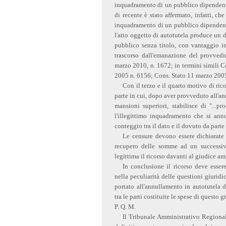
inquadramento di un pubblico dipendente,
di recente è stato affermato, infatti, che
inquadramento di un pubblico dipenden
l'atto oggetto di autotutela produce un 
pubblico senza titolo, con vantaggio ing
trascorso dall'emanazione del provvedi
marzo 2010, n. 1672; in termini simili 
2005 n. 6156; Cons. Stato 11 marzo 2005
Con il terzo e il quarto motivo di ri
parte in cui, dopo aver provveduto all'a
mansioni superiori, stabilisce di "...
l'illegittimo inquadramento che si ann
conteggio tra il dato e il dovuto da parte
Le censure devono essere dichiarate 
recupero delle somme ad un successivo
legittima il ricorso davanti al giudice am
In conclusione il ricorso deve esser
nella peculiarità delle questioni giuridi
portato all'annullamento in autotutela 
tra le parti costituite le spese di questo 
P. Q. M.
Il Tribunale Amministrativo Regional