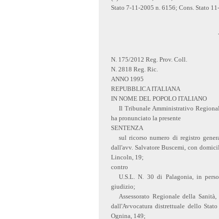
Stato 7-11-2005 n. 6156; Cons. Stato 11
N. 175/2012 Reg. Prov. Coll.
N. 2818 Reg. Ric.
ANNO 1995
REPUBBLICA ITALIANA
IN NOME DEL POPOLO ITALIANO
Il Tribunale Amministrativo Regional
ha pronunciato la presente
SENTENZA
sul ricorso numero di registro gener
dall'avv. Salvatore Buscemi, con domicili
Lincoln, 19;
contro
U.S.L. N. 30 di Palagonia, in perso
giudizio;
Assessorato Regionale della Sanità, 
dall'Avvocatura distrettuale dello Stat
Ognina, 149;