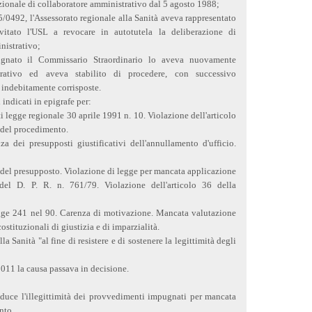
zionale di collaboratore amministrativo dal 5 agosto 1988;
/0492, l'Assessorato regionale alla Sanità aveva rappresentato
invitato l'USL a revocare in autotutela la deliberazione di
nistrativo;
gnato il Commissario Straordinario lo aveva nuovamente
rativo ed aveva stabilito di procedere, con successivo
indebitamente corrisposte.
indicati in epigrafe per:
ti legge regionale 30 aprile 1991 n. 10. Violazione dell'articolo
o del procedimento.
za dei presupposti giustificativi dell'annullamento d'ufficio.
a del presupposto. Violazione di legge per mancata applicazione
el D. P. R. n. 761/79. Violazione dell'articolo 36 della
legge 241 nel 90. Carenza di motivazione. Mancata valutazione
ostituzionali di giustizia e di imparzialità.
la Sanità "al fine di resistere e di sostenere la legittimità degli
011 la causa passava in decisione.
educe l'illegittimità dei provvedimenti impugnati per mancata
nto.