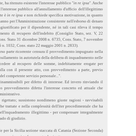
 ha ritenuto esistente l'interesse pubblico "
in re ipsa
". Anche
 l'interesse pubblico all'annullamento d'ufficio dell'illegittimo
te è
in re ipsa
e non richiede specifica motivazione, in quanto
danno per l'Amministrazione consistente nell'esborso di denaro
iustificato per il dipendente, né in tali casi rileva il tempo
mento di recupero dell'indebito (Consiglio Stato, sez. V, 22
Cons. Stato 31 dicembre 2008 n. 6735; Cons. Stato, 7 novembre
 n. 1032; Cons. stato 22 maggio 2001 n. 2833).
corso parte ricorrente censura il provvedimento impugnato nella
nnullamento in autotutela della delibera di inquadramento nelle
procedere al recupero delle somme, indebitamente erogate per
ulla con il presente atto, con provvedimento a parte, previo
 del competente servizio personale...".
inammissibili per difetto di interesse. Ed invero rinviando il
 provvedimento difetta l'interesse concreto ed attuale che
ministrativo.
e rigettato; sussistono nondimeno giuste ragioni - ravvisabili
che trattate e nella complessità dell'iter procedimentale che ha
dell'inquadramento illegittimo - per compensare integralmente
grado di giudizio.
e per la Sicilia sezione staccata di Catania (Sezione Seconda)