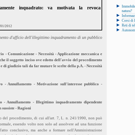
Immobile
eamente inquadrato: va motivata la revoca
natura?
Informazi
Corsi di 
Reti di t
5/01/2012
Autonomia
ento d'ufficio dell'illegittimo inquadramento di un pubblico
io - Comunicazione - Necessità - Applicazione meccanica e
che il soggetto inciso ove edotto dell'avvio del procedimento
di giudizio tali da far mutare le scelte della p.A. - Necessità
iro - Annullamento - Motivazione sull'interesse pubblico -
iro - Annullamento - Illegittimo inquadramento dipendente
 sussiste - Ragioni
 del procedimento, di cui all'art. 7, L. n. 241/1990, non può
ormale, essendo volto non solo ad assolvere ad una funzione
ll'atto conclusivo, ma anche a formare nell'Amministrazione