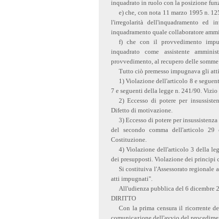
inquadrato in ruolo con la posizione fun
e) che, con nota 11 marzo 1995 n. 125
l'irregolarità dell'inquadramento ed 
inquadramento quale collaboratore ammi
f) che con il provvedimento impu
inquadrato come assistente amminist
provvedimento, al recupero delle somme 
Tutto ciò premesso impugnava gli atti 
1) Violazione dell'articolo 8 e seguen
7 e seguenti della legge n. 241/90. Vizi
2) Eccesso di potere per insussisten
Difetto di motivazione.
3) Eccesso di potere per insussistenz
del secondo comma dell'articolo 29 d
Costituzione.
4) Violazione dell'articolo 3 della 
dei presupposti. Violazione dei principi c
Si costituiva l'Assessorato regionale al
atti impugnati".
All'udienza pubblica del 6 dicembre 2
DIRITTO
Con la prima censura il ricorrente d
comunicazione dell'avvio del procedime