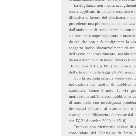
La doglianza non merita accoglimento
essere applicato in modo meccanico e f
difensiva a favore del destinatario de
procedente una più completa e meditata 
dall'omissione di comunicazione non suss
sia stato comunque raggiunto o manchi l
da ciò che non può configurarsi la vio
soggetto inciso sfavorevolmente da un 
dell'avvio del procedimento, sarebbe stat
da far determinare in modo diverso le sc
16 febbraio 2010, n. 885). Nel caso di 
dell'articolo 7 della legge 241/90 senza i
Con la seconda censura viene dedotta
indicazione dei motivi di pubblico in
autotutela. Come è noto, in via gen
motivazione sull'interesse pubblico attua
di autotutela, con un'adeguata pondera
destinatari dell'atto al mantenimento
conseguente affidamento derivante dal 
sez. IV, 21 dicembre 2009, n. 8516).
Tuttavia, con riferimento al caso di
consolidato del Consiglio di Stato ch