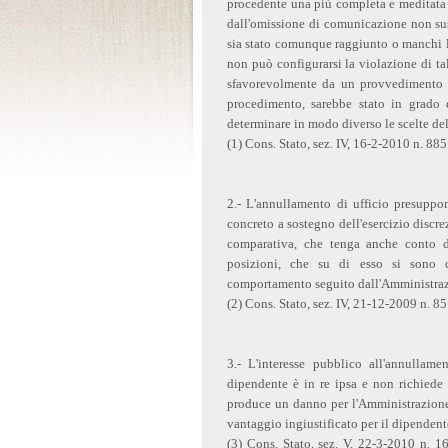
procedente una più completa e meditata 
dall'omissione di comunicazione non suss
sia stato comunque raggiunto o manchi l'
non può configurarsi la violazione di ta
sfavorevolmente da un provvedimento n
procedimento, sarebbe stato in grado 
determinare in modo diverso le scelte de
(1) Cons. Stato, sez. IV, 16-2-2010 n. 885
2.- L'annullamento di ufficio presuppo
concreto a sostegno dell'esercizio discr
comparativa, che tenga anche conto del
posizioni, che su di esso si sono c
comportamento seguito dall'Amministraz
(2) Cons. Stato, sez. IV, 21-12-2009 n. 8
3.- L'interesse pubblico all'annullame
dipendente è in re ipsa e non richiede 
produce un danno per l'Amministrazione 
vantaggio ingiustificato per il dipendente
(3) Cons. Stato, sez. V, 22-3-2010 n. 1