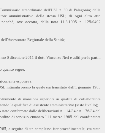
Commissario straordinario dell'USL n. 30 di Palagonia; della
tore amministrativo della stessa USL; di ogni altro atto
 nonché, ove occorra, della nota 11.3.1995 n. 125/0492
o dell'Assessorato Regionale della Sanità;
rno 6 dicembre 2011 il dott. Vincenzo Neri e uditi per le parti i
to quanto segue.
 ricorrente esponeva:
USL intimata presso la quale era transitato dall'1 gennaio 1983
ssolvimento di mansioni superiori in qualità di collaboratore
tendo la qualifica di assistente amministrativo (sesto livello);
no state confermate dalle deliberazioni n. 114/84 e n. 176/84 del
ordine di servizio emanato l'11 marzo 1985 dal coordinatore
7/85, a seguito di un complesso iter procedimentale, era stato