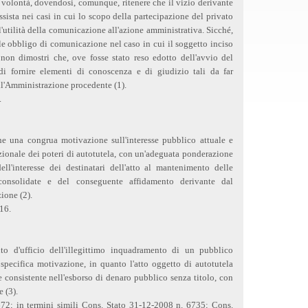
volontà, dovendosi, comunque, ritenere che il vizio derivante
ista nei casi in cui lo scopo della partecipazione del privato
utilità della comunicazione all'azione amministrativa. Sicché,
le obbligo di comunicazione nel caso in cui il soggetto inciso
on dimostri che, ove fosse stato reso edotto dell'avvio del
di fornire elementi di conoscenza e di giudizio tali da far
ll'Amministrazione procedente (1).
.
ne una congrua motivazione sull'interesse pubblico attuale e
ezionale dei poteri di autotutela, con un'adeguata ponderazione
l'interesse dei destinatari dell'atto al mantenimento delle
onsolidate e del conseguente affidamento derivante dal
ione (2).
516.
nto d'ufficio dell'illegittimo inquadramento di un pubblico
specifica motivazione, in quanto l'atto oggetto di autotutela
consistente nell'esborso di denaro pubblico senza titolo, con
 (3).
672; in termini simili Cons. Stato 31-12-2008 n. 6735; Cons.