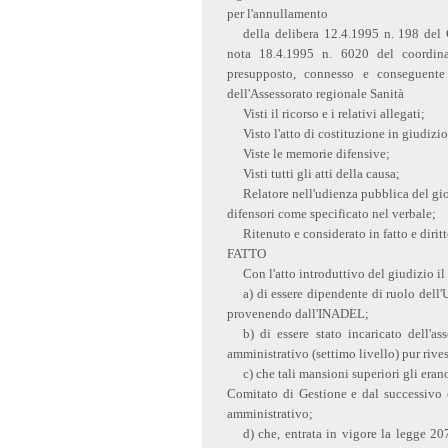
per l'annullamento
della delibera 12.4.1995 n. 198 del 
nota 18.4.1995 n. 6020 del coordina
presupposto, connesso e conseguente
dell'Assessorato regionale Sanità
Visti il ricorso e i relativi allegati;
Visto l'atto di costituzione in giudizi
Viste le memorie difensive;
Visti tutti gli atti della causa;
Relatore nell'udienza pubblica del gio
difensori come specificato nel verbale;
Ritenuto e considerato in fatto e dirit
FATTO
Con l'atto introduttivo del giudizio il
a) di essere dipendente di ruolo dell'
provenendo dall'INADEL;
b) di essere stato incaricato dell'a
amministrativo (settimo livello) pur rives
c) che tali mansioni superiori gli era
Comitato di Gestione e dal successivo 
amministrativo;
d) che, entrata in vigore la legge 20