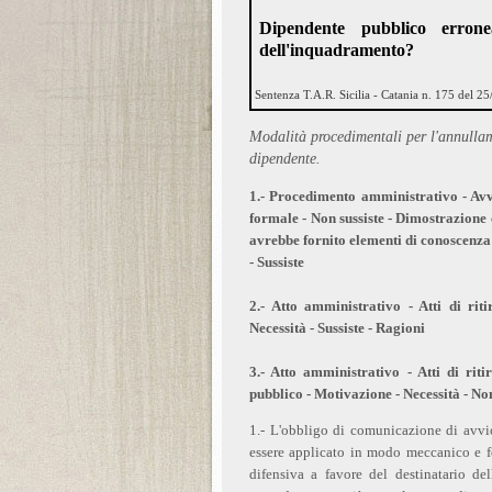
Dipendente pubblico erron
dell'inquadramento?
Sentenza T.A.R. Sicilia - Catania n. 175 del 2
Modalità procedimentali per l'annullam
dipendente.
1.- Procedimento amministrativo - Avv
formale - Non sussiste - Dimostrazione 
avrebbe fornito elementi di conoscenza e 
- Sussiste
2.- Atto amministrativo - Atti di rit
Necessità - Sussiste - Ragioni
3.- Atto amministrativo - Atti di rit
pubblico - Motivazione - Necessità - Non
1.- L'obbligo di comunicazione di avvio
essere applicato in modo meccanico e f
difensiva a favore del destinatario de