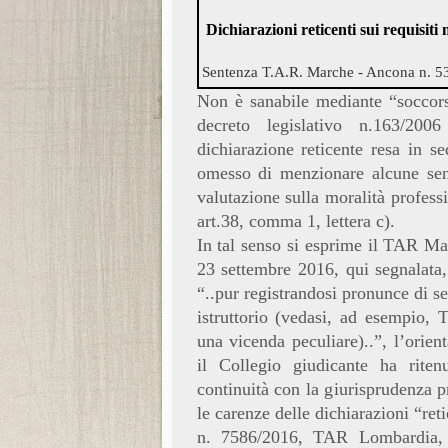
Dichiarazioni reticenti sui requisiti 
Sentenza T.A.R. Marche - Ancona n. 5
Non è sanabile mediante “soccors
decreto legislativo n.163/200
dichiarazione reticente resa in s
omesso di menzionare alcune sent
valutazione sulla moralità profess
art.38, comma 1, lettera c).
In tal senso si esprime il TAR Ma
23 settembre 2016, qui segnalata, 
“..pur registrandosi pronunce di s
istruttorio (vedasi, ad esempio,
una vicenda peculiare)..”, l’orien
il Collegio giudicante ha rite
continuità con la giurisprudenza p
le carenze delle dichiarazioni “ret
n. 7586/2016, TAR Lombardia, 