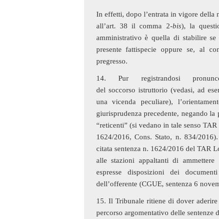
In effetti, dopo l’entrata in vigore dell
all’art. 38 il comma 2-
bis
), la quest
amministrativo è quella di stabilire se 
presente fattispecie oppure se, al con
pregresso.
14. Pur registrandosi pronunc
del soccorso istruttorio (vedasi, ad e
una vicenda peculiare), l’orientamen
giurisprudenza precedente, negando la po
“reticenti” (si vedano in tale senso TA
1624/2016, Cons. Stato, n. 834/2016).
citata sentenza n. 1624/2016 del TAR L
alle stazioni appaltanti di ammettere 
espresse disposizioni dei documenti
dell’offerente (CGUE, sentenza 6 novem
15. Il Tribunale ritiene di dover aderi
percorso argomentativo delle sentenze da